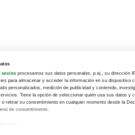
datos
 socios
procesamos sus datos personales, p.ej., su dirección I
es para almacenar y acceder la información en su dispositivo co
nido personalizados, medición de publicidad y contenido, investi
servicios. Tiene la opción de seleccionar quién usa sus datos y 
 o retirar su consentimiento en cualquier momento desde la Dec
Menú de consentimiento.
siéramos:
Aviso protección de datos
 sobre su ubicación geográfica que puede tener una precisión de