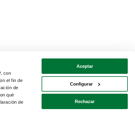
Aceptar
P, con
n el fin de
Configurar
gación de
con qué
Rechazar
laración de
Política de cookies
Contacto
 varios metros