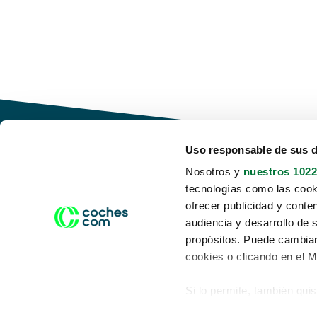
Uso responsable de sus 
Nosotros y
nuestros 1022
tecnologías como las cooki
Conduce tu futuro,
ofrecer publicidad y conte
desata tu movilidad
audiencia y desarrollo de 
propósitos. Puede cambiar
cookies o clicando en el 
Si lo permite, también qui
Acerca de nosotros
Aviso legal
Recopilar información