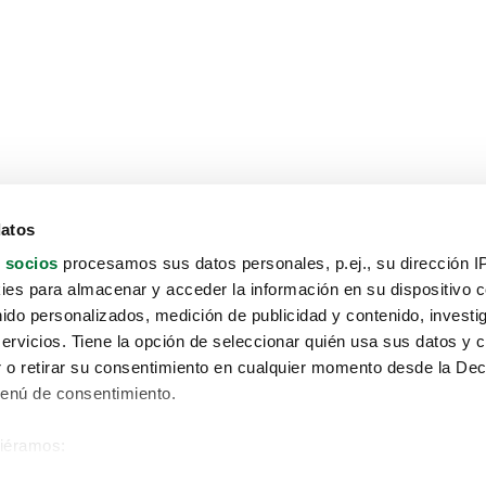
datos
 socios
procesamos sus datos personales, p.ej., su dirección I
es para almacenar y acceder la información en su dispositivo co
nido personalizados, medición de publicidad y contenido, investi
servicios. Tiene la opción de seleccionar quién usa sus datos y 
 o retirar su consentimiento en cualquier momento desde la Dec
Menú de consentimiento.
siéramos:
Aviso protección de datos
 sobre su ubicación geográfica que puede tener una precisión de