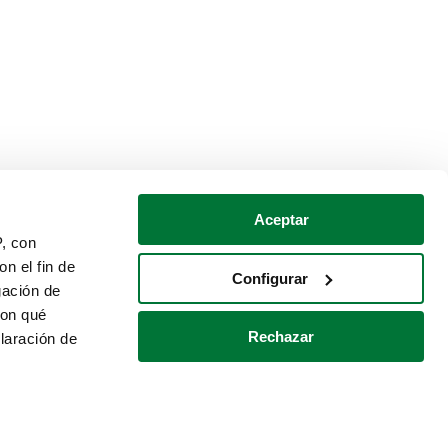
Aceptar
P, con
n el fin de
Configurar
gación de
con qué
Rechazar
laración de
Política de cookies
Contacto
 varios metros