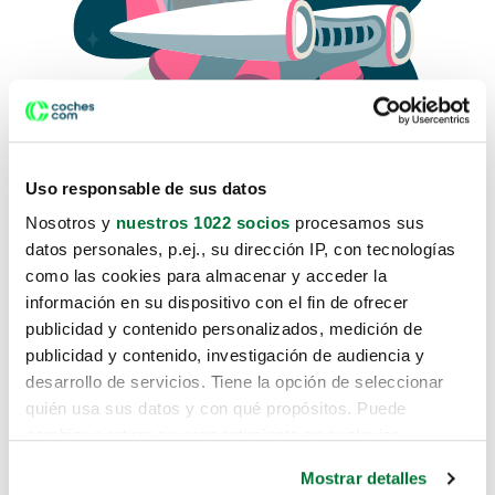
Uso responsable de sus datos
Nosotros y
nuestros 1022 socios
procesamos sus
datos personales, p.ej., su dirección IP, con tecnologías
como las cookies para almacenar y acceder la
Lo sentimos, no sabemos como
información en su dispositivo con el fin de ofrecer
te hemos traido hasta aquí.
publicidad y contenido personalizados, medición de
publicidad y contenido, investigación de audiencia y
desarrollo de servicios. Tiene la opción de seleccionar
Pero puedes encontrar el coche que estás
quién usa sus datos y con qué propósitos. Puede
buscando en alguno de estos enlaces:
cambiar o retirar su consentimiento en cualquier
momento desde la Declaración de cookies o clicando en
Coches nuevos
Mostrar detalles
el Menú de consentimiento.