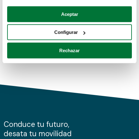
Coches de segunda mano
Si lo permite, también quisiéramos:
Aceptar
Recopilar información sobre su ubicación geográfica
Coches de km0
que puede tener una precisión de varios metros
Configurar
Coches de renting
Identificar su dispositivo analizándolo activamente
para buscar características específicas (huellas
Rechazar
digitales)
Obtenga más información sobre cómo se procesan sus
datos personales y establezca sus preferencias en la
sección de datos
. Puede cambiar o retirar su
consentimiento en cualquier momento en la Declaración
de cookies.
Las cookies de este sitio web se usan para personalizar
el contenido y los anuncios, ofrecer funciones de redes
sociales y analizar el tráfico. Además, compartimos
Conduce tu futuro,
información sobre el uso que haga del sitio web con
desata tu movilidad
nuestros partners de redes sociales, publicidad y análisis