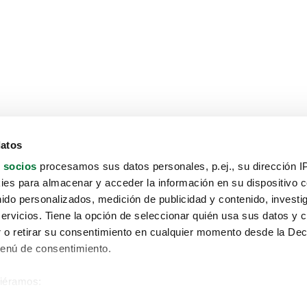
datos
 socios
procesamos sus datos personales, p.ej., su dirección I
es para almacenar y acceder la información en su dispositivo co
nido personalizados, medición de publicidad y contenido, investi
servicios. Tiene la opción de seleccionar quién usa sus datos y 
 o retirar su consentimiento en cualquier momento desde la Dec
Menú de consentimiento.
siéramos:
Aviso protección de datos
 sobre su ubicación geográfica que puede tener una precisión de