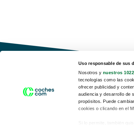
Uso responsable de sus 
Nosotros y
nuestros 1022
tecnologías como las cooki
Conduce tu futuro,
ofrecer publicidad y conte
desata tu movilidad
audiencia y desarrollo de 
propósitos. Puede cambiar
cookies o clicando en el 
Si lo permite, también qui
Acerca de nosotros
Aviso legal
Recopilar información