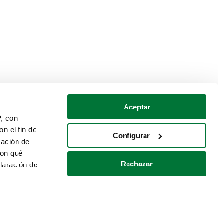
Aceptar
P, con
n el fin de
Configurar
gación de
con qué
Rechazar
laración de
Política de cookies
Contacto
 varios metros