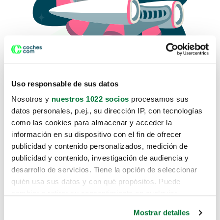
Uso responsable de sus datos
Nosotros y
nuestros 1022 socios
procesamos sus
datos personales, p.ej., su dirección IP, con tecnologías
como las cookies para almacenar y acceder la
Lo sentimos, no sabemos como
información en su dispositivo con el fin de ofrecer
te hemos traido hasta aquí.
publicidad y contenido personalizados, medición de
publicidad y contenido, investigación de audiencia y
desarrollo de servicios. Tiene la opción de seleccionar
Pero puedes encontrar el coche que estás
quién usa sus datos y con qué propósitos. Puede
buscando en alguno de estos enlaces:
cambiar o retirar su consentimiento en cualquier
momento desde la Declaración de cookies o clicando en
Coches nuevos
Mostrar detalles
el Menú de consentimiento.