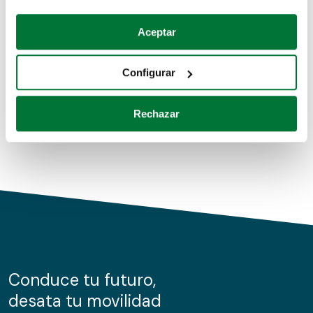
Coches de segunda mano
Si lo permite, también quisiéramos:
Aceptar
Recopilar información sobre su ubicación geográfica
Coches de km0
que puede tener una precisión de varios metros
Configurar
Coches de renting
Identificar su dispositivo analizándolo activamente
para buscar características específicas (huellas
Rechazar
digitales)
Obtenga más información sobre cómo se procesan sus
datos personales y establezca sus preferencias en la
sección de datos
. Puede cambiar o retirar su
consentimiento en cualquier momento en la Declaración
de cookies.
Las cookies de este sitio web se usan para personalizar
el contenido y los anuncios, ofrecer funciones de redes
sociales y analizar el tráfico. Además, compartimos
Conduce tu futuro,
información sobre el uso que haga del sitio web con
desata tu movilidad
nuestros partners de redes sociales, publicidad y análisis