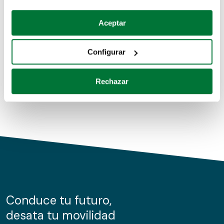
Coches de segunda mano
Si lo permite, también quisiéramos:
Aceptar
Recopilar información sobre su ubicación geográfica
Coches de km0
que puede tener una precisión de varios metros
Configurar
Coches de renting
Identificar su dispositivo analizándolo activamente
para buscar características específicas (huellas
Rechazar
digitales)
Obtenga más información sobre cómo se procesan sus
datos personales y establezca sus preferencias en la
sección de datos
. Puede cambiar o retirar su
consentimiento en cualquier momento en la Declaración
de cookies.
Las cookies de este sitio web se usan para personalizar
el contenido y los anuncios, ofrecer funciones de redes
sociales y analizar el tráfico. Además, compartimos
Conduce tu futuro,
información sobre el uso que haga del sitio web con
desata tu movilidad
nuestros partners de redes sociales, publicidad y análisis