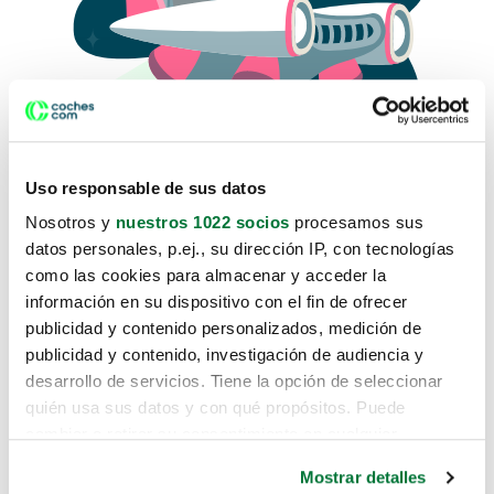
Uso responsable de sus datos
Nosotros y
nuestros 1022 socios
procesamos sus
datos personales, p.ej., su dirección IP, con tecnologías
como las cookies para almacenar y acceder la
Lo sentimos, no sabemos como
información en su dispositivo con el fin de ofrecer
te hemos traido hasta aquí.
publicidad y contenido personalizados, medición de
publicidad y contenido, investigación de audiencia y
desarrollo de servicios. Tiene la opción de seleccionar
Pero puedes encontrar el coche que estás
quién usa sus datos y con qué propósitos. Puede
buscando en alguno de estos enlaces:
cambiar o retirar su consentimiento en cualquier
momento desde la Declaración de cookies o clicando en
Coches nuevos
Mostrar detalles
el Menú de consentimiento.