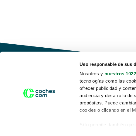
Uso responsable de sus 
Nosotros y
nuestros 1022
tecnologías como las cooki
Conduce tu futuro,
ofrecer publicidad y conte
desata tu movilidad
audiencia y desarrollo de 
propósitos. Puede cambiar
cookies o clicando en el 
Si lo permite, también qui
Acerca de nosotros
Aviso legal
Recopilar información