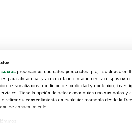
datos
 socios
procesamos sus datos personales, p.ej., su dirección I
es para almacenar y acceder la información en su dispositivo co
nido personalizados, medición de publicidad y contenido, investi
servicios. Tiene la opción de seleccionar quién usa sus datos y 
 o retirar su consentimiento en cualquier momento desde la Dec
Menú de consentimiento.
siéramos:
Aviso protección de datos
 sobre su ubicación geográfica que puede tener una precisión de