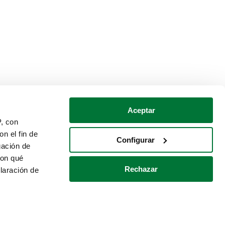
Aceptar
P, con
n el fin de
Configurar
gación de
con qué
Rechazar
laración de
Política de cookies
Contacto
 varios metros