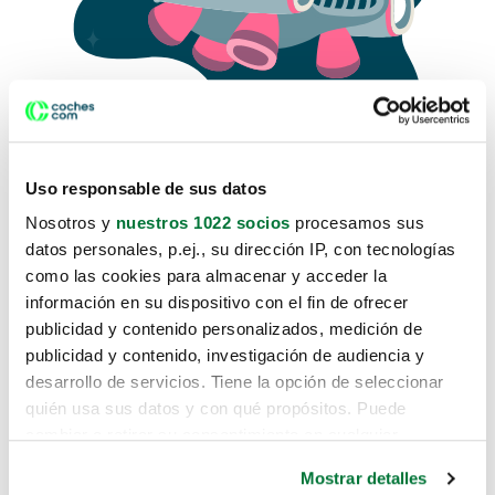
Uso responsable de sus datos
Nosotros y
nuestros 1022 socios
procesamos sus
datos personales, p.ej., su dirección IP, con tecnologías
como las cookies para almacenar y acceder la
Lo sentimos, no sabemos como
información en su dispositivo con el fin de ofrecer
te hemos traido hasta aquí.
publicidad y contenido personalizados, medición de
publicidad y contenido, investigación de audiencia y
desarrollo de servicios. Tiene la opción de seleccionar
Pero puedes encontrar el coche que estás
quién usa sus datos y con qué propósitos. Puede
buscando en alguno de estos enlaces:
cambiar o retirar su consentimiento en cualquier
momento desde la Declaración de cookies o clicando en
Coches nuevos
Mostrar detalles
el Menú de consentimiento.