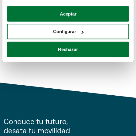
Coches de segunda mano
Si lo permite, también quisiéramos:
Aceptar
Recopilar información sobre su ubicación geográfica
Coches de km0
que puede tener una precisión de varios metros
Configurar
Coches de renting
Identificar su dispositivo analizándolo activamente
para buscar características específicas (huellas
Rechazar
digitales)
Obtenga más información sobre cómo se procesan sus
datos personales y establezca sus preferencias en la
sección de datos
. Puede cambiar o retirar su
consentimiento en cualquier momento en la Declaración
de cookies.
Las cookies de este sitio web se usan para personalizar
el contenido y los anuncios, ofrecer funciones de redes
sociales y analizar el tráfico. Además, compartimos
Conduce tu futuro,
información sobre el uso que haga del sitio web con
desata tu movilidad
nuestros partners de redes sociales, publicidad y análisis