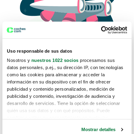
Uso responsable de sus datos
Nosotros y
nuestros 1022 socios
procesamos sus
datos personales, p.ej., su dirección IP, con tecnologías
como las cookies para almacenar y acceder la
Lo sentimos, no sabemos como
información en su dispositivo con el fin de ofrecer
te hemos traido hasta aquí.
publicidad y contenido personalizados, medición de
publicidad y contenido, investigación de audiencia y
desarrollo de servicios. Tiene la opción de seleccionar
Pero puedes encontrar el coche que estás
quién usa sus datos y con qué propósitos. Puede
buscando en alguno de estos enlaces:
cambiar o retirar su consentimiento en cualquier
momento desde la Declaración de cookies o clicando en
Coches nuevos
Mostrar detalles
el Menú de consentimiento.