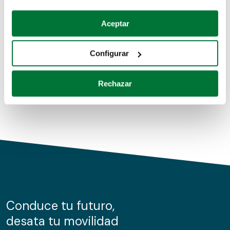
Coches de segunda mano
Si lo permite, también quisiéramos:
Aceptar
Recopilar información sobre su ubicación geográfica
Coches de km0
que puede tener una precisión de varios metros
Configurar
Coches de renting
Identificar su dispositivo analizándolo activamente
para buscar características específicas (huellas
Rechazar
digitales)
Obtenga más información sobre cómo se procesan sus
datos personales y establezca sus preferencias en la
sección de datos
. Puede cambiar o retirar su
consentimiento en cualquier momento en la Declaración
de cookies.
Las cookies de este sitio web se usan para personalizar
el contenido y los anuncios, ofrecer funciones de redes
sociales y analizar el tráfico. Además, compartimos
Conduce tu futuro,
información sobre el uso que haga del sitio web con
desata tu movilidad
nuestros partners de redes sociales, publicidad y análisis