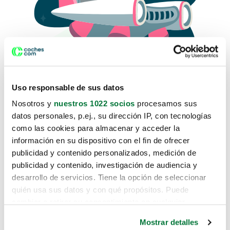
Uso responsable de sus datos
Nosotros y
nuestros 1022 socios
procesamos sus
datos personales, p.ej., su dirección IP, con tecnologías
como las cookies para almacenar y acceder la
Lo sentimos, no sabemos como
información en su dispositivo con el fin de ofrecer
te hemos traido hasta aquí.
publicidad y contenido personalizados, medición de
publicidad y contenido, investigación de audiencia y
desarrollo de servicios. Tiene la opción de seleccionar
Pero puedes encontrar el coche que estás
quién usa sus datos y con qué propósitos. Puede
buscando en alguno de estos enlaces:
cambiar o retirar su consentimiento en cualquier
momento desde la Declaración de cookies o clicando en
Coches nuevos
Mostrar detalles
el Menú de consentimiento.