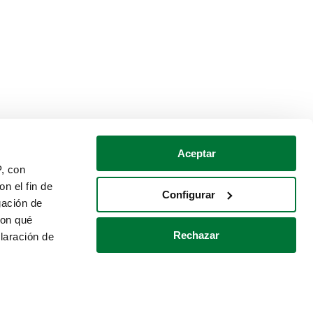
Aceptar
P, con
n el fin de
Configurar
gación de
con qué
Rechazar
laración de
Política de cookies
Contacto
 varios metros