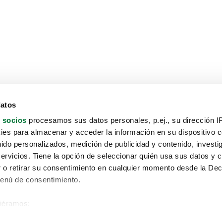
datos
 socios
procesamos sus datos personales, p.ej., su dirección I
es para almacenar y acceder la información en su dispositivo co
nido personalizados, medición de publicidad y contenido, investi
servicios. Tiene la opción de seleccionar quién usa sus datos y 
 o retirar su consentimiento en cualquier momento desde la Dec
Menú de consentimiento.
siéramos:
Aviso protección de datos
 sobre su ubicación geográfica que puede tener una precisión de