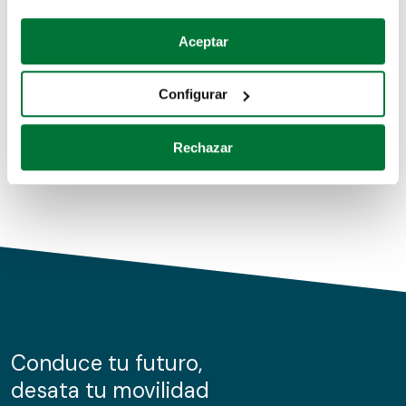
Coches de segunda mano
Si lo permite, también quisiéramos:
Aceptar
Recopilar información sobre su ubicación geográfica
Coches de km0
que puede tener una precisión de varios metros
Configurar
Coches de renting
Identificar su dispositivo analizándolo activamente
para buscar características específicas (huellas
Rechazar
digitales)
Obtenga más información sobre cómo se procesan sus
datos personales y establezca sus preferencias en la
sección de datos
. Puede cambiar o retirar su
consentimiento en cualquier momento en la Declaración
de cookies.
Las cookies de este sitio web se usan para personalizar
el contenido y los anuncios, ofrecer funciones de redes
sociales y analizar el tráfico. Además, compartimos
Conduce tu futuro,
información sobre el uso que haga del sitio web con
desata tu movilidad
nuestros partners de redes sociales, publicidad y análisis