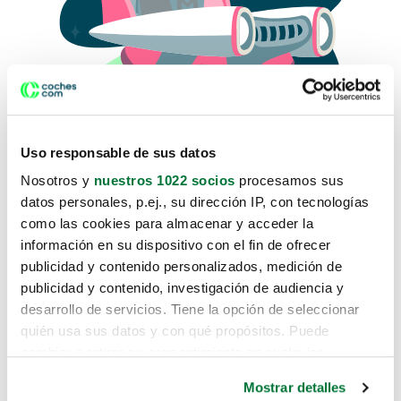
Uso responsable de sus datos
Nosotros y
nuestros 1022 socios
procesamos sus
datos personales, p.ej., su dirección IP, con tecnologías
como las cookies para almacenar y acceder la
Lo sentimos, no sabemos como
información en su dispositivo con el fin de ofrecer
te hemos traido hasta aquí.
publicidad y contenido personalizados, medición de
publicidad y contenido, investigación de audiencia y
desarrollo de servicios. Tiene la opción de seleccionar
Pero puedes encontrar el coche que estás
quién usa sus datos y con qué propósitos. Puede
buscando en alguno de estos enlaces:
cambiar o retirar su consentimiento en cualquier
momento desde la Declaración de cookies o clicando en
Coches nuevos
Mostrar detalles
el Menú de consentimiento.