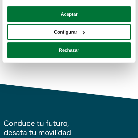
Coches de segunda mano
Si lo permite, también quisiéramos:
Aceptar
Recopilar información sobre su ubicación geográfica
Coches de km0
que puede tener una precisión de varios metros
Configurar
Coches de renting
Identificar su dispositivo analizándolo activamente
para buscar características específicas (huellas
Rechazar
digitales)
Obtenga más información sobre cómo se procesan sus
datos personales y establezca sus preferencias en la
sección de datos
. Puede cambiar o retirar su
consentimiento en cualquier momento en la Declaración
de cookies.
Las cookies de este sitio web se usan para personalizar
el contenido y los anuncios, ofrecer funciones de redes
sociales y analizar el tráfico. Además, compartimos
Conduce tu futuro,
información sobre el uso que haga del sitio web con
desata tu movilidad
nuestros partners de redes sociales, publicidad y análisis