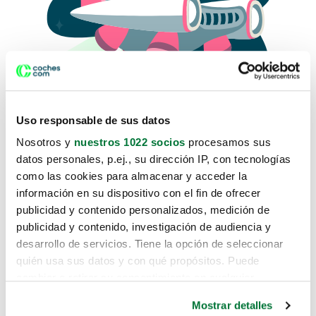
Uso responsable de sus datos
Nosotros y
nuestros 1022 socios
procesamos sus
datos personales, p.ej., su dirección IP, con tecnologías
como las cookies para almacenar y acceder la
Lo sentimos, no sabemos como
información en su dispositivo con el fin de ofrecer
te hemos traido hasta aquí.
publicidad y contenido personalizados, medición de
publicidad y contenido, investigación de audiencia y
desarrollo de servicios. Tiene la opción de seleccionar
Pero puedes encontrar el coche que estás
quién usa sus datos y con qué propósitos. Puede
buscando en alguno de estos enlaces:
cambiar o retirar su consentimiento en cualquier
momento desde la Declaración de cookies o clicando en
Coches nuevos
Mostrar detalles
el Menú de consentimiento.