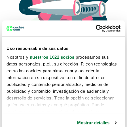
Uso responsable de sus datos
Nosotros y
nuestros 1022 socios
procesamos sus
datos personales, p.ej., su dirección IP, con tecnologías
como las cookies para almacenar y acceder la
Lo sentimos, no sabemos como
información en su dispositivo con el fin de ofrecer
te hemos traido hasta aquí.
publicidad y contenido personalizados, medición de
publicidad y contenido, investigación de audiencia y
desarrollo de servicios. Tiene la opción de seleccionar
Pero puedes encontrar el coche que estás
quién usa sus datos y con qué propósitos. Puede
buscando en alguno de estos enlaces:
cambiar o retirar su consentimiento en cualquier
momento desde la Declaración de cookies o clicando en
Coches nuevos
Mostrar detalles
el Menú de consentimiento.