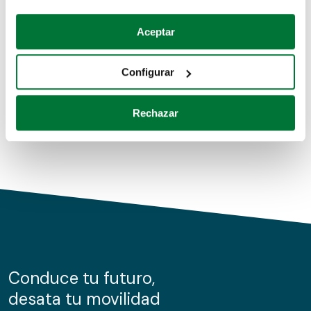
Coches de segunda mano
Si lo permite, también quisiéramos:
Aceptar
Recopilar información sobre su ubicación geográfica
Coches de km0
que puede tener una precisión de varios metros
Configurar
Coches de renting
Identificar su dispositivo analizándolo activamente
para buscar características específicas (huellas
Rechazar
digitales)
Obtenga más información sobre cómo se procesan sus
datos personales y establezca sus preferencias en la
sección de datos
. Puede cambiar o retirar su
consentimiento en cualquier momento en la Declaración
de cookies.
Las cookies de este sitio web se usan para personalizar
el contenido y los anuncios, ofrecer funciones de redes
sociales y analizar el tráfico. Además, compartimos
Conduce tu futuro,
información sobre el uso que haga del sitio web con
desata tu movilidad
nuestros partners de redes sociales, publicidad y análisis