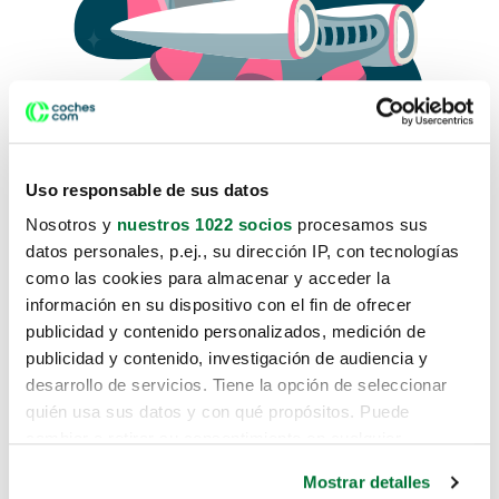
Uso responsable de sus datos
Nosotros y
nuestros 1022 socios
procesamos sus
datos personales, p.ej., su dirección IP, con tecnologías
como las cookies para almacenar y acceder la
Lo sentimos, no sabemos como
información en su dispositivo con el fin de ofrecer
te hemos traido hasta aquí.
publicidad y contenido personalizados, medición de
publicidad y contenido, investigación de audiencia y
desarrollo de servicios. Tiene la opción de seleccionar
Pero puedes encontrar el coche que estás
quién usa sus datos y con qué propósitos. Puede
buscando en alguno de estos enlaces:
cambiar o retirar su consentimiento en cualquier
momento desde la Declaración de cookies o clicando en
Coches nuevos
Mostrar detalles
el Menú de consentimiento.