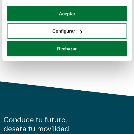
Coches de segunda mano
Si lo permite, también quisiéramos:
Aceptar
Recopilar información sobre su ubicación geográfica
Coches de km0
que puede tener una precisión de varios metros
Configurar
Coches de renting
Identificar su dispositivo analizándolo activamente
para buscar características específicas (huellas
Rechazar
digitales)
Obtenga más información sobre cómo se procesan sus
datos personales y establezca sus preferencias en la
sección de datos
. Puede cambiar o retirar su
consentimiento en cualquier momento en la Declaración
de cookies.
Las cookies de este sitio web se usan para personalizar
el contenido y los anuncios, ofrecer funciones de redes
sociales y analizar el tráfico. Además, compartimos
Conduce tu futuro,
información sobre el uso que haga del sitio web con
desata tu movilidad
nuestros partners de redes sociales, publicidad y análisis