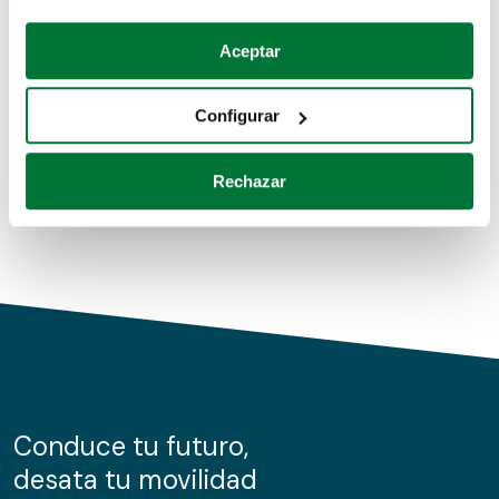
Coches de segunda mano
Si lo permite, también quisiéramos:
Aceptar
Recopilar información sobre su ubicación geográfica
Coches de km0
que puede tener una precisión de varios metros
Configurar
Coches de renting
Identificar su dispositivo analizándolo activamente
para buscar características específicas (huellas
Rechazar
digitales)
Obtenga más información sobre cómo se procesan sus
datos personales y establezca sus preferencias en la
sección de datos
. Puede cambiar o retirar su
consentimiento en cualquier momento en la Declaración
de cookies.
Las cookies de este sitio web se usan para personalizar
el contenido y los anuncios, ofrecer funciones de redes
sociales y analizar el tráfico. Además, compartimos
Conduce tu futuro,
información sobre el uso que haga del sitio web con
desata tu movilidad
nuestros partners de redes sociales, publicidad y análisis