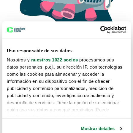
Uso responsable de sus datos
Nosotros y
nuestros 1022 socios
procesamos sus
datos personales, p.ej., su dirección IP, con tecnologías
como las cookies para almacenar y acceder la
Lo sentimos, no sabemos como
información en su dispositivo con el fin de ofrecer
te hemos traido hasta aquí.
publicidad y contenido personalizados, medición de
publicidad y contenido, investigación de audiencia y
desarrollo de servicios. Tiene la opción de seleccionar
Pero puedes encontrar el coche que estás
quién usa sus datos y con qué propósitos. Puede
buscando en alguno de estos enlaces:
cambiar o retirar su consentimiento en cualquier
momento desde la Declaración de cookies o clicando en
Coches nuevos
Mostrar detalles
el Menú de consentimiento.