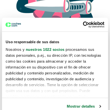
Uso responsable de sus datos
Nosotros y
nuestros 1022 socios
procesamos sus
datos personales, p.ej., su dirección IP, con tecnologías
como las cookies para almacenar y acceder la
Lo sentimos, no sabemos como
información en su dispositivo con el fin de ofrecer
te hemos traido hasta aquí.
publicidad y contenido personalizados, medición de
publicidad y contenido, investigación de audiencia y
desarrollo de servicios. Tiene la opción de seleccionar
Pero puedes encontrar el coche que estás
quién usa sus datos y con qué propósitos. Puede
buscando en alguno de estos enlaces:
cambiar o retirar su consentimiento en cualquier
momento desde la Declaración de cookies o clicando en
Coches nuevos
Mostrar detalles
el Menú de consentimiento.