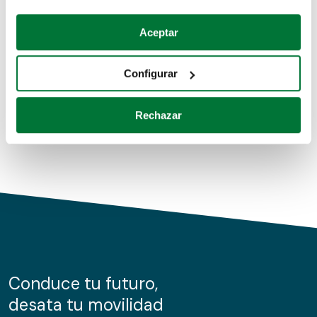
Coches de segunda mano
Si lo permite, también quisiéramos:
Aceptar
Recopilar información sobre su ubicación geográfica
Coches de km0
que puede tener una precisión de varios metros
Configurar
Coches de renting
Identificar su dispositivo analizándolo activamente
para buscar características específicas (huellas
Rechazar
digitales)
Obtenga más información sobre cómo se procesan sus
datos personales y establezca sus preferencias en la
sección de datos
. Puede cambiar o retirar su
consentimiento en cualquier momento en la Declaración
de cookies.
Las cookies de este sitio web se usan para personalizar
el contenido y los anuncios, ofrecer funciones de redes
sociales y analizar el tráfico. Además, compartimos
Conduce tu futuro,
información sobre el uso que haga del sitio web con
desata tu movilidad
nuestros partners de redes sociales, publicidad y análisis