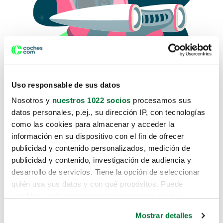
Uso responsable de sus datos
Nosotros y
nuestros 1022 socios
procesamos sus
datos personales, p.ej., su dirección IP, con tecnologías
como las cookies para almacenar y acceder la
Lo sentimos, no sabemos como
información en su dispositivo con el fin de ofrecer
te hemos traido hasta aquí.
publicidad y contenido personalizados, medición de
publicidad y contenido, investigación de audiencia y
desarrollo de servicios. Tiene la opción de seleccionar
Pero puedes encontrar el coche que estás
quién usa sus datos y con qué propósitos. Puede
buscando en alguno de estos enlaces:
cambiar o retirar su consentimiento en cualquier
momento desde la Declaración de cookies o clicando en
Coches nuevos
Mostrar detalles
el Menú de consentimiento.