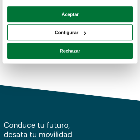
Coches de segunda mano
Si lo permite, también quisiéramos:
Aceptar
Recopilar información sobre su ubicación geográfica
Coches de km0
que puede tener una precisión de varios metros
Configurar
Coches de renting
Identificar su dispositivo analizándolo activamente
para buscar características específicas (huellas
Rechazar
digitales)
Obtenga más información sobre cómo se procesan sus
datos personales y establezca sus preferencias en la
sección de datos
. Puede cambiar o retirar su
consentimiento en cualquier momento en la Declaración
de cookies.
Las cookies de este sitio web se usan para personalizar
el contenido y los anuncios, ofrecer funciones de redes
sociales y analizar el tráfico. Además, compartimos
Conduce tu futuro,
información sobre el uso que haga del sitio web con
desata tu movilidad
nuestros partners de redes sociales, publicidad y análisis