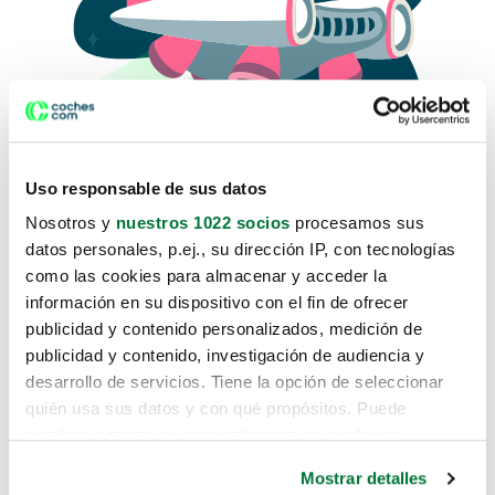
Uso responsable de sus datos
Nosotros y
nuestros 1022 socios
procesamos sus
datos personales, p.ej., su dirección IP, con tecnologías
como las cookies para almacenar y acceder la
Lo sentimos, no sabemos como
información en su dispositivo con el fin de ofrecer
te hemos traido hasta aquí.
publicidad y contenido personalizados, medición de
publicidad y contenido, investigación de audiencia y
desarrollo de servicios. Tiene la opción de seleccionar
Pero puedes encontrar el coche que estás
quién usa sus datos y con qué propósitos. Puede
buscando en alguno de estos enlaces:
cambiar o retirar su consentimiento en cualquier
momento desde la Declaración de cookies o clicando en
Coches nuevos
Mostrar detalles
el Menú de consentimiento.