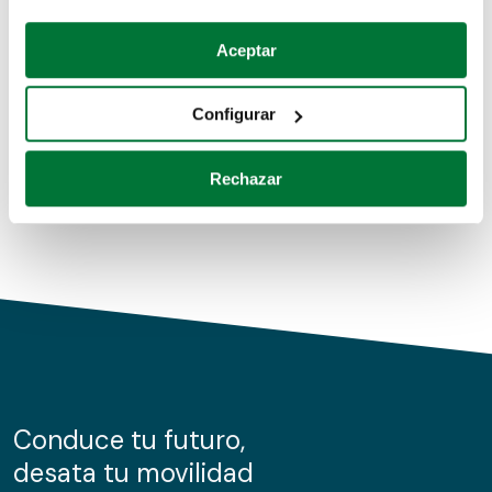
Coches de segunda mano
Si lo permite, también quisiéramos:
Aceptar
Recopilar información sobre su ubicación geográfica
Coches de km0
que puede tener una precisión de varios metros
Configurar
Coches de renting
Identificar su dispositivo analizándolo activamente
para buscar características específicas (huellas
Rechazar
digitales)
Obtenga más información sobre cómo se procesan sus
datos personales y establezca sus preferencias en la
sección de datos
. Puede cambiar o retirar su
consentimiento en cualquier momento en la Declaración
de cookies.
Las cookies de este sitio web se usan para personalizar
el contenido y los anuncios, ofrecer funciones de redes
sociales y analizar el tráfico. Además, compartimos
Conduce tu futuro,
información sobre el uso que haga del sitio web con
desata tu movilidad
nuestros partners de redes sociales, publicidad y análisis