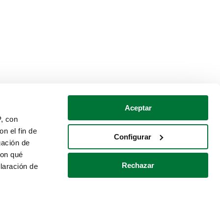
Aceptar
P, con
n el fin de
Configurar
gación de
con qué
Rechazar
laración de
Política de cookies
Contacto
 varios metros