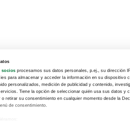
datos
 socios
procesamos sus datos personales, p.ej., su dirección I
es para almacenar y acceder la información en su dispositivo co
nido personalizados, medición de publicidad y contenido, investi
servicios. Tiene la opción de seleccionar quién usa sus datos y 
 o retirar su consentimiento en cualquier momento desde la Dec
Menú de consentimiento.
siéramos:
Aviso protección de datos
 sobre su ubicación geográfica que puede tener una precisión de