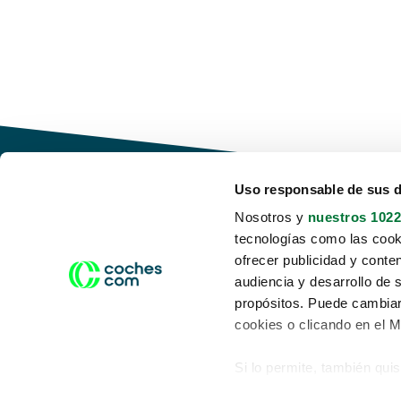
Uso responsable de sus 
Nosotros y
nuestros 1022
tecnologías como las cooki
Conduce tu futuro,
ofrecer publicidad y conte
desata tu movilidad
audiencia y desarrollo de 
propósitos. Puede cambiar
cookies o clicando en el 
Si lo permite, también qui
Acerca de nosotros
Aviso legal
Recopilar información