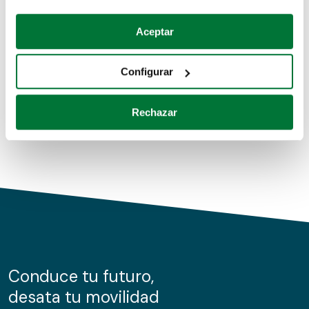
Coches de segunda mano
Si lo permite, también quisiéramos:
Aceptar
Recopilar información sobre su ubicación geográfica
Coches de km0
que puede tener una precisión de varios metros
Configurar
Coches de renting
Identificar su dispositivo analizándolo activamente
para buscar características específicas (huellas
Rechazar
digitales)
Obtenga más información sobre cómo se procesan sus
datos personales y establezca sus preferencias en la
sección de datos
. Puede cambiar o retirar su
consentimiento en cualquier momento en la Declaración
de cookies.
Las cookies de este sitio web se usan para personalizar
el contenido y los anuncios, ofrecer funciones de redes
sociales y analizar el tráfico. Además, compartimos
Conduce tu futuro,
información sobre el uso que haga del sitio web con
desata tu movilidad
nuestros partners de redes sociales, publicidad y análisis