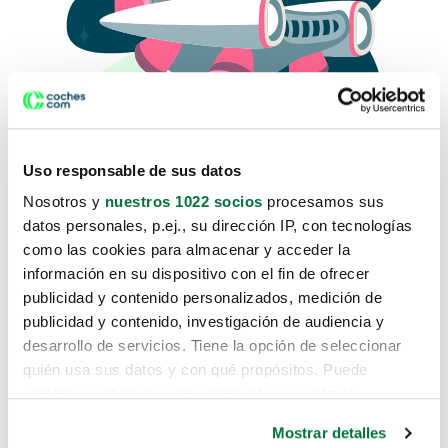
Uso responsable de sus datos
Nosotros y
nuestros 1022 socios
procesamos sus
datos personales, p.ej., su dirección IP, con tecnologías
como las cookies para almacenar y acceder la
Lo sentimos, no sabemos como
información en su dispositivo con el fin de ofrecer
te hemos traido hasta aquí.
publicidad y contenido personalizados, medición de
publicidad y contenido, investigación de audiencia y
desarrollo de servicios. Tiene la opción de seleccionar
Pero puedes encontrar el coche que estás
quién usa sus datos y con qué propósitos. Puede
buscando en alguno de estos enlaces:
cambiar o retirar su consentimiento en cualquier
momento desde la Declaración de cookies o clicando en
Coches nuevos
Mostrar detalles
el Menú de consentimiento.