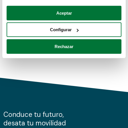
Coches de segunda mano
Si lo permite, también quisiéramos:
Aceptar
Recopilar información sobre su ubicación geográfica
Coches de km0
que puede tener una precisión de varios metros
Configurar
Coches de renting
Identificar su dispositivo analizándolo activamente
para buscar características específicas (huellas
Rechazar
digitales)
Obtenga más información sobre cómo se procesan sus
datos personales y establezca sus preferencias en la
sección de datos
. Puede cambiar o retirar su
consentimiento en cualquier momento en la Declaración
de cookies.
Las cookies de este sitio web se usan para personalizar
el contenido y los anuncios, ofrecer funciones de redes
sociales y analizar el tráfico. Además, compartimos
Conduce tu futuro,
información sobre el uso que haga del sitio web con
desata tu movilidad
nuestros partners de redes sociales, publicidad y análisis