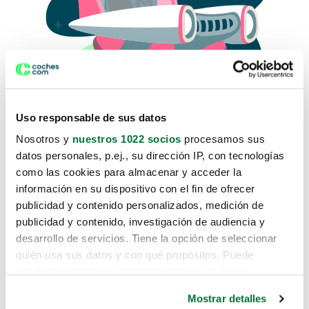
Uso responsable de sus datos
Nosotros y
nuestros 1022 socios
procesamos sus
datos personales, p.ej., su dirección IP, con tecnologías
como las cookies para almacenar y acceder la
Lo sentimos, no sabemos como
información en su dispositivo con el fin de ofrecer
te hemos traido hasta aquí.
publicidad y contenido personalizados, medición de
publicidad y contenido, investigación de audiencia y
desarrollo de servicios. Tiene la opción de seleccionar
Pero puedes encontrar el coche que estás
quién usa sus datos y con qué propósitos. Puede
buscando en alguno de estos enlaces:
cambiar o retirar su consentimiento en cualquier
momento desde la Declaración de cookies o clicando en
Coches nuevos
Mostrar detalles
el Menú de consentimiento.