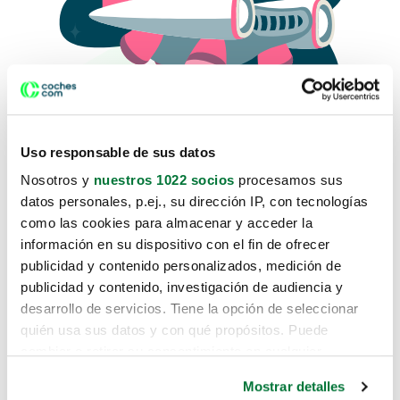
Uso responsable de sus datos
Nosotros y
nuestros 1022 socios
procesamos sus
datos personales, p.ej., su dirección IP, con tecnologías
como las cookies para almacenar y acceder la
Lo sentimos, no sabemos como
información en su dispositivo con el fin de ofrecer
te hemos traido hasta aquí.
publicidad y contenido personalizados, medición de
publicidad y contenido, investigación de audiencia y
desarrollo de servicios. Tiene la opción de seleccionar
Pero puedes encontrar el coche que estás
quién usa sus datos y con qué propósitos. Puede
buscando en alguno de estos enlaces:
cambiar o retirar su consentimiento en cualquier
momento desde la Declaración de cookies o clicando en
Coches nuevos
Mostrar detalles
el Menú de consentimiento.