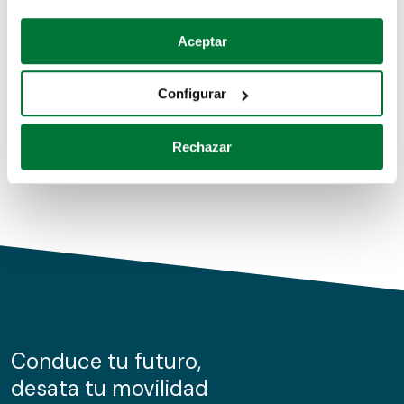
Coches de segunda mano
Si lo permite, también quisiéramos:
Aceptar
Recopilar información sobre su ubicación geográfica
Coches de km0
que puede tener una precisión de varios metros
Configurar
Coches de renting
Identificar su dispositivo analizándolo activamente
para buscar características específicas (huellas
Rechazar
digitales)
Obtenga más información sobre cómo se procesan sus
datos personales y establezca sus preferencias en la
sección de datos
. Puede cambiar o retirar su
consentimiento en cualquier momento en la Declaración
de cookies.
Las cookies de este sitio web se usan para personalizar
el contenido y los anuncios, ofrecer funciones de redes
sociales y analizar el tráfico. Además, compartimos
Conduce tu futuro,
información sobre el uso que haga del sitio web con
desata tu movilidad
nuestros partners de redes sociales, publicidad y análisis