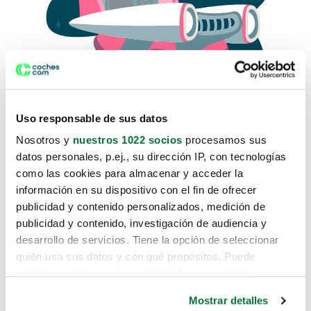
Uso responsable de sus datos
Nosotros y
nuestros 1022 socios
procesamos sus
datos personales, p.ej., su dirección IP, con tecnologías
como las cookies para almacenar y acceder la
Lo sentimos, no sabemos como
información en su dispositivo con el fin de ofrecer
te hemos traido hasta aquí.
publicidad y contenido personalizados, medición de
publicidad y contenido, investigación de audiencia y
desarrollo de servicios. Tiene la opción de seleccionar
Pero puedes encontrar el coche que estás
quién usa sus datos y con qué propósitos. Puede
buscando en alguno de estos enlaces:
cambiar o retirar su consentimiento en cualquier
momento desde la Declaración de cookies o clicando en
Coches nuevos
Mostrar detalles
el Menú de consentimiento.