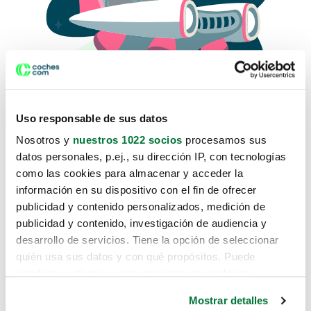
Uso responsable de sus datos
Nosotros y
nuestros 1022 socios
procesamos sus
datos personales, p.ej., su dirección IP, con tecnologías
como las cookies para almacenar y acceder la
Lo sentimos, no sabemos como
información en su dispositivo con el fin de ofrecer
te hemos traido hasta aquí.
publicidad y contenido personalizados, medición de
publicidad y contenido, investigación de audiencia y
desarrollo de servicios. Tiene la opción de seleccionar
Pero puedes encontrar el coche que estás
quién usa sus datos y con qué propósitos. Puede
buscando en alguno de estos enlaces:
cambiar o retirar su consentimiento en cualquier
momento desde la Declaración de cookies o clicando en
Coches nuevos
Mostrar detalles
el Menú de consentimiento.