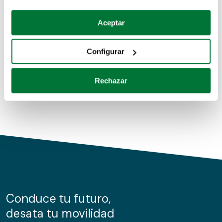
Coches de segunda mano
Si lo permite, también quisiéramos:
Aceptar
Recopilar información sobre su ubicación geográfica
Coches de km0
que puede tener una precisión de varios metros
Configurar
Coches de renting
Identificar su dispositivo analizándolo activamente
para buscar características específicas (huellas
Rechazar
digitales)
Obtenga más información sobre cómo se procesan sus
datos personales y establezca sus preferencias en la
sección de datos
. Puede cambiar o retirar su
consentimiento en cualquier momento en la Declaración
de cookies.
Las cookies de este sitio web se usan para personalizar
el contenido y los anuncios, ofrecer funciones de redes
sociales y analizar el tráfico. Además, compartimos
Conduce tu futuro,
información sobre el uso que haga del sitio web con
desata tu movilidad
nuestros partners de redes sociales, publicidad y análisis