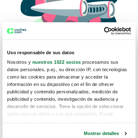
Uso responsable de sus datos
Nosotros y
nuestros 1022 socios
procesamos sus
datos personales, p.ej., su dirección IP, con tecnologías
como las cookies para almacenar y acceder la
Lo sentimos, no sabemos como
información en su dispositivo con el fin de ofrecer
te hemos traido hasta aquí.
publicidad y contenido personalizados, medición de
publicidad y contenido, investigación de audiencia y
desarrollo de servicios. Tiene la opción de seleccionar
Pero puedes encontrar el coche que estás
quién usa sus datos y con qué propósitos. Puede
buscando en alguno de estos enlaces:
cambiar o retirar su consentimiento en cualquier
momento desde la Declaración de cookies o clicando en
Coches nuevos
Mostrar detalles
el Menú de consentimiento.