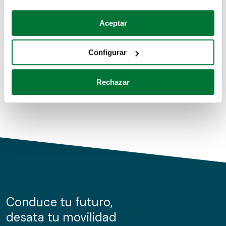
Coches de segunda mano
Si lo permite, también quisiéramos:
Aceptar
Recopilar información sobre su ubicación geográfica
Coches de km0
que puede tener una precisión de varios metros
Configurar
Coches de renting
Identificar su dispositivo analizándolo activamente
para buscar características específicas (huellas
Rechazar
digitales)
Obtenga más información sobre cómo se procesan sus
datos personales y establezca sus preferencias en la
sección de datos
. Puede cambiar o retirar su
consentimiento en cualquier momento en la Declaración
de cookies.
Las cookies de este sitio web se usan para personalizar
el contenido y los anuncios, ofrecer funciones de redes
sociales y analizar el tráfico. Además, compartimos
Conduce tu futuro,
información sobre el uso que haga del sitio web con
desata tu movilidad
nuestros partners de redes sociales, publicidad y análisis