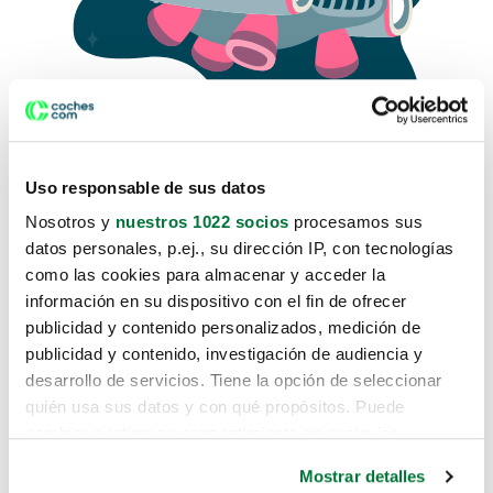
Uso responsable de sus datos
Nosotros y
nuestros 1022 socios
procesamos sus
datos personales, p.ej., su dirección IP, con tecnologías
como las cookies para almacenar y acceder la
Lo sentimos, no sabemos como
información en su dispositivo con el fin de ofrecer
te hemos traido hasta aquí.
publicidad y contenido personalizados, medición de
publicidad y contenido, investigación de audiencia y
desarrollo de servicios. Tiene la opción de seleccionar
Pero puedes encontrar el coche que estás
quién usa sus datos y con qué propósitos. Puede
buscando en alguno de estos enlaces:
cambiar o retirar su consentimiento en cualquier
momento desde la Declaración de cookies o clicando en
Coches nuevos
Mostrar detalles
el Menú de consentimiento.