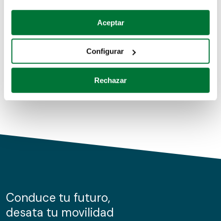
Coches de segunda mano
Si lo permite, también quisiéramos:
Aceptar
Recopilar información sobre su ubicación geográfica
Coches de km0
que puede tener una precisión de varios metros
Configurar
Coches de renting
Identificar su dispositivo analizándolo activamente
para buscar características específicas (huellas
Rechazar
digitales)
Obtenga más información sobre cómo se procesan sus
datos personales y establezca sus preferencias en la
sección de datos
. Puede cambiar o retirar su
consentimiento en cualquier momento en la Declaración
de cookies.
Las cookies de este sitio web se usan para personalizar
el contenido y los anuncios, ofrecer funciones de redes
sociales y analizar el tráfico. Además, compartimos
Conduce tu futuro,
información sobre el uso que haga del sitio web con
desata tu movilidad
nuestros partners de redes sociales, publicidad y análisis