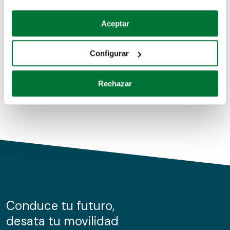
Coches de segunda mano
Si lo permite, también quisiéramos:
Aceptar
Recopilar información sobre su ubicación geográfica
Coches de km0
que puede tener una precisión de varios metros
Configurar
Coches de renting
Identificar su dispositivo analizándolo activamente
para buscar características específicas (huellas
Rechazar
digitales)
Obtenga más información sobre cómo se procesan sus
datos personales y establezca sus preferencias en la
sección de datos
. Puede cambiar o retirar su
consentimiento en cualquier momento en la Declaración
de cookies.
Las cookies de este sitio web se usan para personalizar
el contenido y los anuncios, ofrecer funciones de redes
sociales y analizar el tráfico. Además, compartimos
Conduce tu futuro,
información sobre el uso que haga del sitio web con
desata tu movilidad
nuestros partners de redes sociales, publicidad y análisis