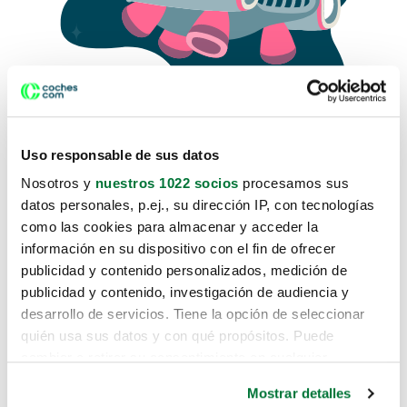
Uso responsable de sus datos
Nosotros y
nuestros 1022 socios
procesamos sus
datos personales, p.ej., su dirección IP, con tecnologías
como las cookies para almacenar y acceder la
Lo sentimos, no sabemos como
información en su dispositivo con el fin de ofrecer
te hemos traido hasta aquí.
publicidad y contenido personalizados, medición de
publicidad y contenido, investigación de audiencia y
desarrollo de servicios. Tiene la opción de seleccionar
Pero puedes encontrar el coche que estás
quién usa sus datos y con qué propósitos. Puede
buscando en alguno de estos enlaces:
cambiar o retirar su consentimiento en cualquier
momento desde la Declaración de cookies o clicando en
Coches nuevos
Mostrar detalles
el Menú de consentimiento.