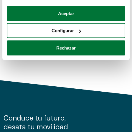
Coches de segunda mano
Si lo permite, también quisiéramos:
Aceptar
Recopilar información sobre su ubicación geográfica
Coches de km0
que puede tener una precisión de varios metros
Configurar
Coches de renting
Identificar su dispositivo analizándolo activamente
para buscar características específicas (huellas
Rechazar
digitales)
Obtenga más información sobre cómo se procesan sus
datos personales y establezca sus preferencias en la
sección de datos
. Puede cambiar o retirar su
consentimiento en cualquier momento en la Declaración
de cookies.
Las cookies de este sitio web se usan para personalizar
el contenido y los anuncios, ofrecer funciones de redes
sociales y analizar el tráfico. Además, compartimos
Conduce tu futuro,
información sobre el uso que haga del sitio web con
desata tu movilidad
nuestros partners de redes sociales, publicidad y análisis