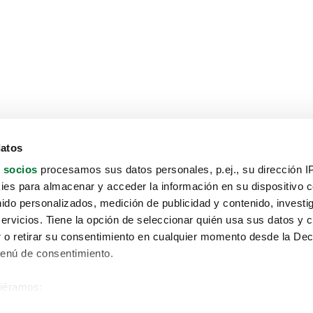
datos
 socios
procesamos sus datos personales, p.ej., su dirección I
es para almacenar y acceder la información en su dispositivo co
nido personalizados, medición de publicidad y contenido, investi
servicios. Tiene la opción de seleccionar quién usa sus datos y 
 o retirar su consentimiento en cualquier momento desde la Dec
Menú de consentimiento.
siéramos:
Aviso protección de datos
 sobre su ubicación geográfica que puede tener una precisión de