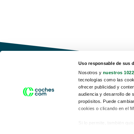
Uso responsable de sus 
Nosotros y
nuestros 1022
tecnologías como las cooki
Conduce tu futuro,
ofrecer publicidad y conte
desata tu movilidad
audiencia y desarrollo de 
propósitos. Puede cambiar
cookies o clicando en el 
Si lo permite, también qui
Acerca de nosotros
Aviso legal
Recopilar información