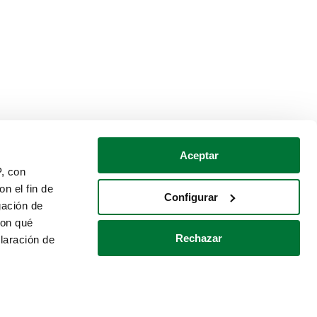
Aceptar
P, con
n el fin de
Configurar
gación de
con qué
Rechazar
laración de
Política de cookies
Contacto
 varios metros