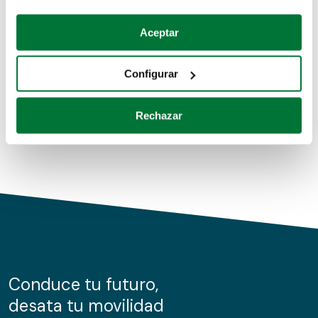
Coches de segunda mano
Si lo permite, también quisiéramos:
Aceptar
Recopilar información sobre su ubicación geográfica
Coches de km0
que puede tener una precisión de varios metros
Configurar
Coches de renting
Identificar su dispositivo analizándolo activamente
para buscar características específicas (huellas
Rechazar
digitales)
Obtenga más información sobre cómo se procesan sus
datos personales y establezca sus preferencias en la
sección de datos
. Puede cambiar o retirar su
consentimiento en cualquier momento en la Declaración
de cookies.
Las cookies de este sitio web se usan para personalizar
el contenido y los anuncios, ofrecer funciones de redes
sociales y analizar el tráfico. Además, compartimos
Conduce tu futuro,
información sobre el uso que haga del sitio web con
desata tu movilidad
nuestros partners de redes sociales, publicidad y análisis