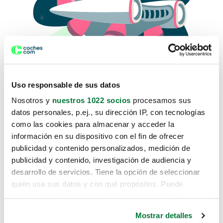
Uso responsable de sus datos
Nosotros y
nuestros 1022 socios
procesamos sus
datos personales, p.ej., su dirección IP, con tecnologías
como las cookies para almacenar y acceder la
Lo sentimos, no sabemos como
información en su dispositivo con el fin de ofrecer
te hemos traido hasta aquí.
publicidad y contenido personalizados, medición de
publicidad y contenido, investigación de audiencia y
desarrollo de servicios. Tiene la opción de seleccionar
Pero puedes encontrar el coche que estás
quién usa sus datos y con qué propósitos. Puede
buscando en alguno de estos enlaces:
cambiar o retirar su consentimiento en cualquier
momento desde la Declaración de cookies o clicando en
Coches nuevos
Mostrar detalles
el Menú de consentimiento.