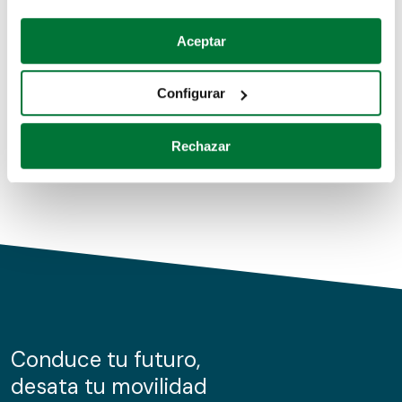
Coches de segunda mano
Si lo permite, también quisiéramos:
Aceptar
Recopilar información sobre su ubicación geográfica
Coches de km0
que puede tener una precisión de varios metros
Configurar
Coches de renting
Identificar su dispositivo analizándolo activamente
para buscar características específicas (huellas
Rechazar
digitales)
Obtenga más información sobre cómo se procesan sus
datos personales y establezca sus preferencias en la
sección de datos
. Puede cambiar o retirar su
consentimiento en cualquier momento en la Declaración
de cookies.
Las cookies de este sitio web se usan para personalizar
el contenido y los anuncios, ofrecer funciones de redes
sociales y analizar el tráfico. Además, compartimos
Conduce tu futuro,
información sobre el uso que haga del sitio web con
desata tu movilidad
nuestros partners de redes sociales, publicidad y análisis