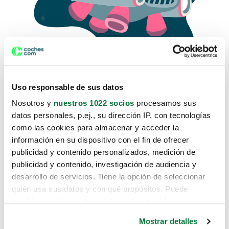
Uso responsable de sus datos
Nosotros y
nuestros 1022 socios
procesamos sus
datos personales, p.ej., su dirección IP, con tecnologías
como las cookies para almacenar y acceder la
Lo sentimos, no sabemos como
información en su dispositivo con el fin de ofrecer
te hemos traido hasta aquí.
publicidad y contenido personalizados, medición de
publicidad y contenido, investigación de audiencia y
desarrollo de servicios. Tiene la opción de seleccionar
Pero puedes encontrar el coche que estás
quién usa sus datos y con qué propósitos. Puede
buscando en alguno de estos enlaces:
cambiar o retirar su consentimiento en cualquier
momento desde la Declaración de cookies o clicando en
Coches nuevos
Mostrar detalles
el Menú de consentimiento.