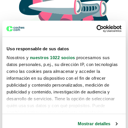
Uso responsable de sus datos
Nosotros y
nuestros 1022 socios
procesamos sus
datos personales, p.ej., su dirección IP, con tecnologías
como las cookies para almacenar y acceder la
Lo sentimos, no sabemos como
información en su dispositivo con el fin de ofrecer
te hemos traido hasta aquí.
publicidad y contenido personalizados, medición de
publicidad y contenido, investigación de audiencia y
desarrollo de servicios. Tiene la opción de seleccionar
Pero puedes encontrar el coche que estás
quién usa sus datos y con qué propósitos. Puede
buscando en alguno de estos enlaces:
cambiar o retirar su consentimiento en cualquier
momento desde la Declaración de cookies o clicando en
Coches nuevos
Mostrar detalles
el Menú de consentimiento.