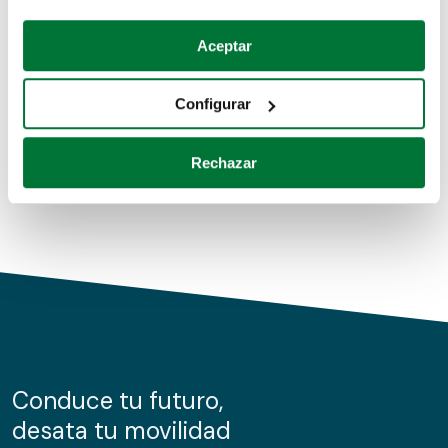
Coches de segunda mano
Si lo permite, también quisiéramos:
Aceptar
Recopilar información sobre su ubicación geográfica
Coches de km0
que puede tener una precisión de varios metros
Configurar
Coches de renting
Identificar su dispositivo analizándolo activamente
para buscar características específicas (huellas
Rechazar
digitales)
Obtenga más información sobre cómo se procesan sus
datos personales y establezca sus preferencias en la
sección de datos
. Puede cambiar o retirar su
consentimiento en cualquier momento en la Declaración
de cookies.
Las cookies de este sitio web se usan para personalizar
el contenido y los anuncios, ofrecer funciones de redes
sociales y analizar el tráfico. Además, compartimos
Conduce tu futuro,
información sobre el uso que haga del sitio web con
desata tu movilidad
nuestros partners de redes sociales, publicidad y análisis