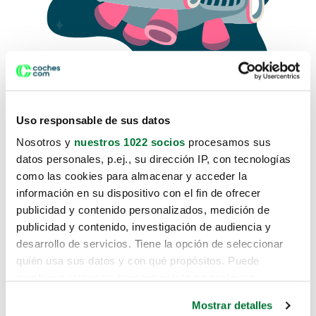
Uso responsable de sus datos
Nosotros y
nuestros 1022 socios
procesamos sus
datos personales, p.ej., su dirección IP, con tecnologías
como las cookies para almacenar y acceder la
Lo sentimos, no sabemos como
información en su dispositivo con el fin de ofrecer
te hemos traido hasta aquí.
publicidad y contenido personalizados, medición de
publicidad y contenido, investigación de audiencia y
desarrollo de servicios. Tiene la opción de seleccionar
Pero puedes encontrar el coche que estás
quién usa sus datos y con qué propósitos. Puede
buscando en alguno de estos enlaces:
cambiar o retirar su consentimiento en cualquier
momento desde la Declaración de cookies o clicando en
Coches nuevos
Mostrar detalles
el Menú de consentimiento.