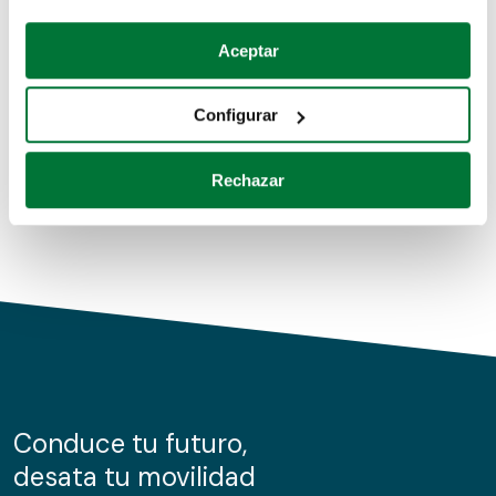
Coches de segunda mano
Si lo permite, también quisiéramos:
Aceptar
Recopilar información sobre su ubicación geográfica
Coches de km0
que puede tener una precisión de varios metros
Configurar
Coches de renting
Identificar su dispositivo analizándolo activamente
para buscar características específicas (huellas
Rechazar
digitales)
Obtenga más información sobre cómo se procesan sus
datos personales y establezca sus preferencias en la
sección de datos
. Puede cambiar o retirar su
consentimiento en cualquier momento en la Declaración
de cookies.
Las cookies de este sitio web se usan para personalizar
el contenido y los anuncios, ofrecer funciones de redes
sociales y analizar el tráfico. Además, compartimos
Conduce tu futuro,
información sobre el uso que haga del sitio web con
desata tu movilidad
nuestros partners de redes sociales, publicidad y análisis