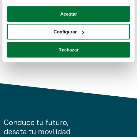
Coches de segunda mano
Si lo permite, también quisiéramos:
Aceptar
Recopilar información sobre su ubicación geográfica
Coches de km0
que puede tener una precisión de varios metros
Configurar
Coches de renting
Identificar su dispositivo analizándolo activamente
para buscar características específicas (huellas
Rechazar
digitales)
Obtenga más información sobre cómo se procesan sus
datos personales y establezca sus preferencias en la
sección de datos
. Puede cambiar o retirar su
consentimiento en cualquier momento en la Declaración
de cookies.
Las cookies de este sitio web se usan para personalizar
el contenido y los anuncios, ofrecer funciones de redes
sociales y analizar el tráfico. Además, compartimos
Conduce tu futuro,
información sobre el uso que haga del sitio web con
desata tu movilidad
nuestros partners de redes sociales, publicidad y análisis