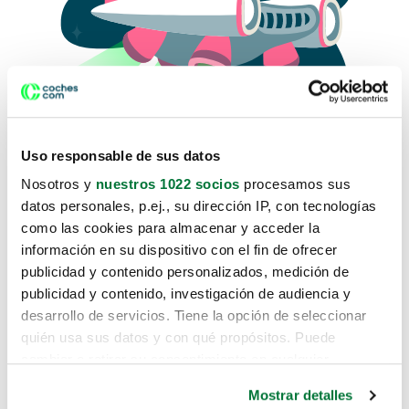
Uso responsable de sus datos
Nosotros y
nuestros 1022 socios
procesamos sus
datos personales, p.ej., su dirección IP, con tecnologías
como las cookies para almacenar y acceder la
Lo sentimos, no sabemos como
información en su dispositivo con el fin de ofrecer
te hemos traido hasta aquí.
publicidad y contenido personalizados, medición de
publicidad y contenido, investigación de audiencia y
desarrollo de servicios. Tiene la opción de seleccionar
Pero puedes encontrar el coche que estás
quién usa sus datos y con qué propósitos. Puede
buscando en alguno de estos enlaces:
cambiar o retirar su consentimiento en cualquier
momento desde la Declaración de cookies o clicando en
Coches nuevos
Mostrar detalles
el Menú de consentimiento.