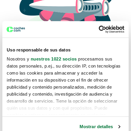
Uso responsable de sus datos
Nosotros y
nuestros 1022 socios
procesamos sus
datos personales, p.ej., su dirección IP, con tecnologías
como las cookies para almacenar y acceder la
Lo sentimos, no sabemos como
información en su dispositivo con el fin de ofrecer
te hemos traido hasta aquí.
publicidad y contenido personalizados, medición de
publicidad y contenido, investigación de audiencia y
desarrollo de servicios. Tiene la opción de seleccionar
Pero puedes encontrar el coche que estás
quién usa sus datos y con qué propósitos. Puede
buscando en alguno de estos enlaces:
cambiar o retirar su consentimiento en cualquier
momento desde la Declaración de cookies o clicando en
Coches nuevos
Mostrar detalles
el Menú de consentimiento.