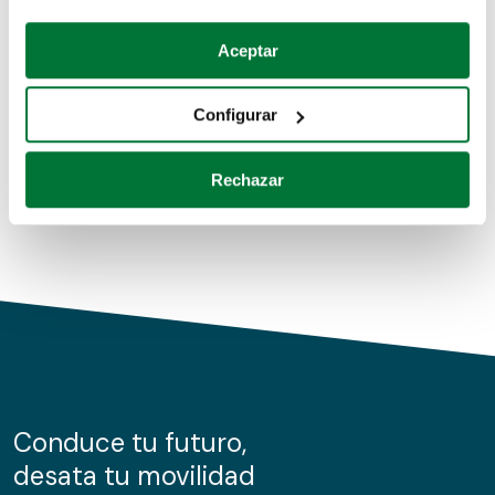
Coches de segunda mano
Si lo permite, también quisiéramos:
Aceptar
Recopilar información sobre su ubicación geográfica
Coches de km0
que puede tener una precisión de varios metros
Configurar
Coches de renting
Identificar su dispositivo analizándolo activamente
para buscar características específicas (huellas
Rechazar
digitales)
Obtenga más información sobre cómo se procesan sus
datos personales y establezca sus preferencias en la
sección de datos
. Puede cambiar o retirar su
consentimiento en cualquier momento en la Declaración
de cookies.
Las cookies de este sitio web se usan para personalizar
el contenido y los anuncios, ofrecer funciones de redes
sociales y analizar el tráfico. Además, compartimos
Conduce tu futuro,
información sobre el uso que haga del sitio web con
desata tu movilidad
nuestros partners de redes sociales, publicidad y análisis