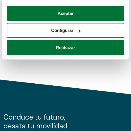
Coches de segunda mano
Si lo permite, también quisiéramos:
Aceptar
Recopilar información sobre su ubicación geográfica
Coches de km0
que puede tener una precisión de varios metros
Configurar
Coches de renting
Identificar su dispositivo analizándolo activamente
para buscar características específicas (huellas
Rechazar
digitales)
Obtenga más información sobre cómo se procesan sus
datos personales y establezca sus preferencias en la
sección de datos
. Puede cambiar o retirar su
consentimiento en cualquier momento en la Declaración
de cookies.
Las cookies de este sitio web se usan para personalizar
el contenido y los anuncios, ofrecer funciones de redes
sociales y analizar el tráfico. Además, compartimos
Conduce tu futuro,
información sobre el uso que haga del sitio web con
desata tu movilidad
nuestros partners de redes sociales, publicidad y análisis