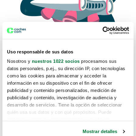
Uso responsable de sus datos
Nosotros y
nuestros 1022 socios
procesamos sus
datos personales, p.ej., su dirección IP, con tecnologías
como las cookies para almacenar y acceder la
Lo sentimos, no sabemos como
información en su dispositivo con el fin de ofrecer
te hemos traido hasta aquí.
publicidad y contenido personalizados, medición de
publicidad y contenido, investigación de audiencia y
desarrollo de servicios. Tiene la opción de seleccionar
Pero puedes encontrar el coche que estás
quién usa sus datos y con qué propósitos. Puede
buscando en alguno de estos enlaces:
cambiar o retirar su consentimiento en cualquier
momento desde la Declaración de cookies o clicando en
Coches nuevos
Mostrar detalles
el Menú de consentimiento.