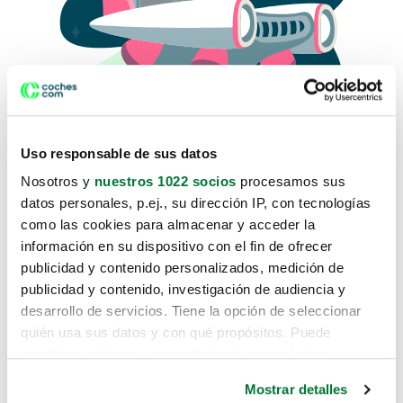
Uso responsable de sus datos
Nosotros y
nuestros 1022 socios
procesamos sus
datos personales, p.ej., su dirección IP, con tecnologías
como las cookies para almacenar y acceder la
Lo sentimos, no sabemos como
información en su dispositivo con el fin de ofrecer
te hemos traido hasta aquí.
publicidad y contenido personalizados, medición de
publicidad y contenido, investigación de audiencia y
desarrollo de servicios. Tiene la opción de seleccionar
Pero puedes encontrar el coche que estás
quién usa sus datos y con qué propósitos. Puede
buscando en alguno de estos enlaces:
cambiar o retirar su consentimiento en cualquier
momento desde la Declaración de cookies o clicando en
Coches nuevos
Mostrar detalles
el Menú de consentimiento.