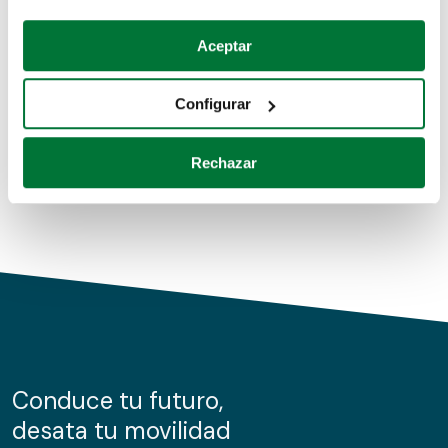
Coches de segunda mano
Si lo permite, también quisiéramos:
Aceptar
Recopilar información sobre su ubicación geográfica
Coches de km0
que puede tener una precisión de varios metros
Configurar
Coches de renting
Identificar su dispositivo analizándolo activamente
para buscar características específicas (huellas
Rechazar
digitales)
Obtenga más información sobre cómo se procesan sus
datos personales y establezca sus preferencias en la
sección de datos
. Puede cambiar o retirar su
consentimiento en cualquier momento en la Declaración
de cookies.
Las cookies de este sitio web se usan para personalizar
el contenido y los anuncios, ofrecer funciones de redes
sociales y analizar el tráfico. Además, compartimos
Conduce tu futuro,
información sobre el uso que haga del sitio web con
desata tu movilidad
nuestros partners de redes sociales, publicidad y análisis