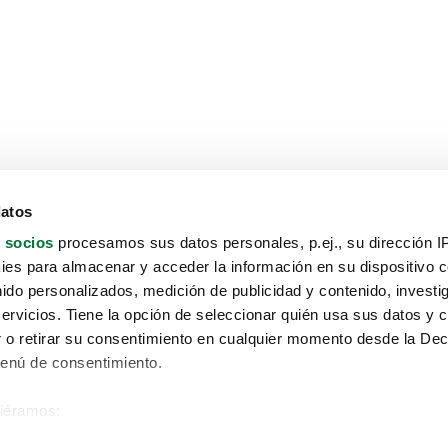
datos
 socios
procesamos sus datos personales, p.ej., su dirección I
es para almacenar y acceder la información en su dispositivo co
nido personalizados, medición de publicidad y contenido, investi
servicios. Tiene la opción de seleccionar quién usa sus datos y 
 o retirar su consentimiento en cualquier momento desde la Dec
Menú de consentimiento.
siéramos:
Aviso protección de datos
 sobre su ubicación geográfica que puede tener una precisión de