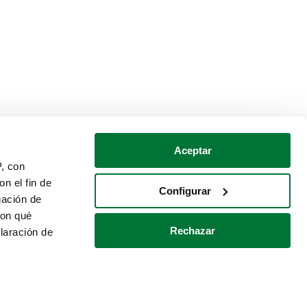
Aceptar
P, con
n el fin de
Configurar
gación de
con qué
Rechazar
laración de
Política de cookies
Contacto
 varios metros