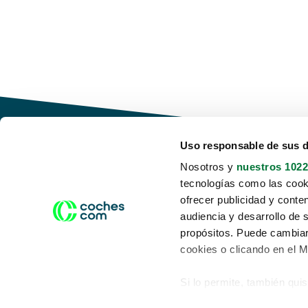
Uso responsable de sus 
Nosotros y
nuestros 1022
tecnologías como las cooki
Conduce tu futuro,
ofrecer publicidad y conte
desata tu movilidad
audiencia y desarrollo de 
propósitos. Puede cambiar
cookies o clicando en el 
Si lo permite, también qui
Acerca de nosotros
Aviso legal
Recopilar información