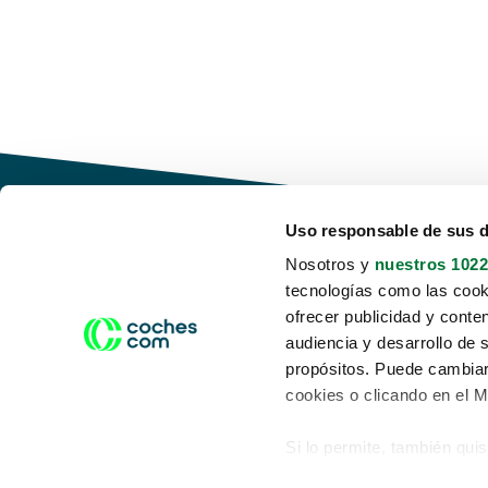
Uso responsable de sus 
Nosotros y
nuestros 1022
tecnologías como las cooki
Conduce tu futuro,
ofrecer publicidad y conte
desata tu movilidad
audiencia y desarrollo de 
propósitos. Puede cambiar
cookies o clicando en el 
Si lo permite, también qui
Acerca de nosotros
Aviso legal
Recopilar información