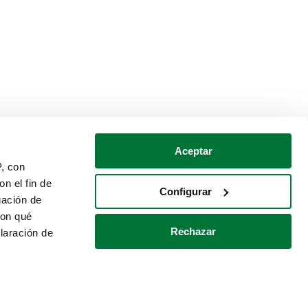
Aceptar
P, con
n el fin de
Configurar
gación de
con qué
Rechazar
laración de
Política de cookies
Contacto
 varios metros