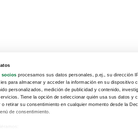
datos
 socios
procesamos sus datos personales, p.ej., su dirección I
es para almacenar y acceder la información en su dispositivo co
nido personalizados, medición de publicidad y contenido, investi
servicios. Tiene la opción de seleccionar quién usa sus datos y 
 o retirar su consentimiento en cualquier momento desde la Dec
Menú de consentimiento.
siéramos:
Aviso protección de datos
 sobre su ubicación geográfica que puede tener una precisión de