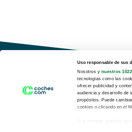
Uso responsable de sus 
Nosotros y
nuestros 1022
tecnologías como las cooki
Conduce tu futuro,
ofrecer publicidad y conte
desata tu movilidad
audiencia y desarrollo de 
propósitos. Puede cambiar
cookies o clicando en el 
Si lo permite, también qui
Acerca de nosotros
Aviso legal
Recopilar información