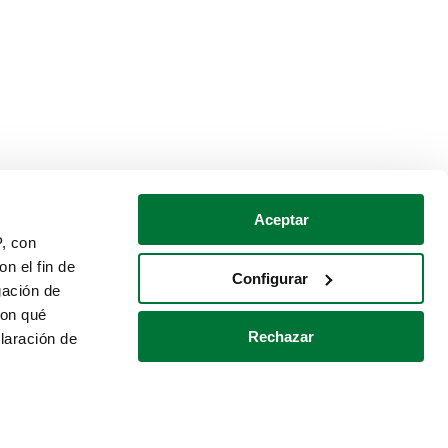
Aceptar
P, con
n el fin de
Configurar
gación de
con qué
Rechazar
laración de
Política de cookies
Contacto
 varios metros