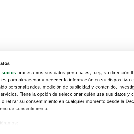
datos
 socios
procesamos sus datos personales, p.ej., su dirección I
es para almacenar y acceder la información en su dispositivo co
nido personalizados, medición de publicidad y contenido, investi
servicios. Tiene la opción de seleccionar quién usa sus datos y 
 o retirar su consentimiento en cualquier momento desde la Dec
Menú de consentimiento.
siéramos:
Aviso protección de datos
 sobre su ubicación geográfica que puede tener una precisión de