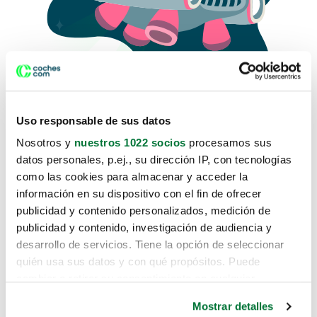
Uso responsable de sus datos
Nosotros y
nuestros 1022 socios
procesamos sus
datos personales, p.ej., su dirección IP, con tecnologías
como las cookies para almacenar y acceder la
Lo sentimos, no sabemos como
información en su dispositivo con el fin de ofrecer
te hemos traido hasta aquí.
publicidad y contenido personalizados, medición de
publicidad y contenido, investigación de audiencia y
desarrollo de servicios. Tiene la opción de seleccionar
Pero puedes encontrar el coche que estás
quién usa sus datos y con qué propósitos. Puede
buscando en alguno de estos enlaces:
cambiar o retirar su consentimiento en cualquier
momento desde la Declaración de cookies o clicando en
Coches nuevos
Mostrar detalles
el Menú de consentimiento.