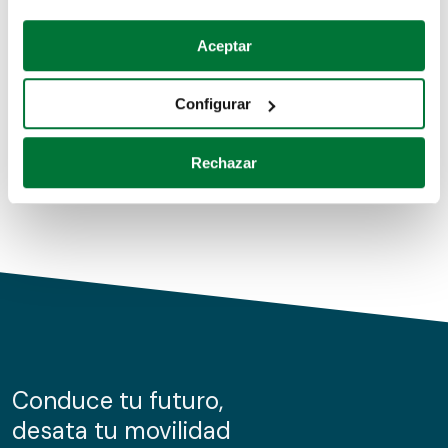
Coches de segunda mano
Si lo permite, también quisiéramos:
Aceptar
Recopilar información sobre su ubicación geográfica
Coches de km0
que puede tener una precisión de varios metros
Configurar
Coches de renting
Identificar su dispositivo analizándolo activamente
para buscar características específicas (huellas
Rechazar
digitales)
Obtenga más información sobre cómo se procesan sus
datos personales y establezca sus preferencias en la
sección de datos
. Puede cambiar o retirar su
consentimiento en cualquier momento en la Declaración
de cookies.
Las cookies de este sitio web se usan para personalizar
el contenido y los anuncios, ofrecer funciones de redes
sociales y analizar el tráfico. Además, compartimos
Conduce tu futuro,
información sobre el uso que haga del sitio web con
desata tu movilidad
nuestros partners de redes sociales, publicidad y análisis