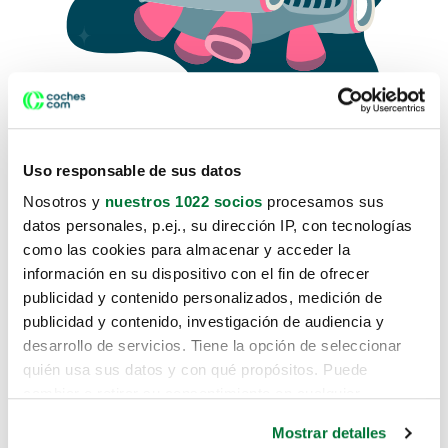
Uso responsable de sus datos
Nosotros y
nuestros 1022 socios
procesamos sus
datos personales, p.ej., su dirección IP, con tecnologías
como las cookies para almacenar y acceder la
Lo sentimos, no sabemos como
información en su dispositivo con el fin de ofrecer
te hemos traido hasta aquí.
publicidad y contenido personalizados, medición de
publicidad y contenido, investigación de audiencia y
desarrollo de servicios. Tiene la opción de seleccionar
Pero puedes encontrar el coche que estás
quién usa sus datos y con qué propósitos. Puede
buscando en alguno de estos enlaces:
cambiar o retirar su consentimiento en cualquier
momento desde la Declaración de cookies o clicando en
Coches nuevos
Mostrar detalles
el Menú de consentimiento.