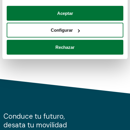
Coches de segunda mano
Si lo permite, también quisiéramos:
Aceptar
Recopilar información sobre su ubicación geográfica
Coches de km0
que puede tener una precisión de varios metros
Configurar
Coches de renting
Identificar su dispositivo analizándolo activamente
para buscar características específicas (huellas
Rechazar
digitales)
Obtenga más información sobre cómo se procesan sus
datos personales y establezca sus preferencias en la
sección de datos
. Puede cambiar o retirar su
consentimiento en cualquier momento en la Declaración
de cookies.
Las cookies de este sitio web se usan para personalizar
el contenido y los anuncios, ofrecer funciones de redes
sociales y analizar el tráfico. Además, compartimos
Conduce tu futuro,
información sobre el uso que haga del sitio web con
desata tu movilidad
nuestros partners de redes sociales, publicidad y análisis