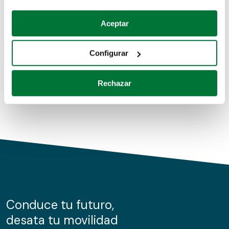
Coches de segunda mano
Si lo permite, también quisiéramos:
Aceptar
Recopilar información sobre su ubicación geográfica
Coches de km0
que puede tener una precisión de varios metros
Configurar
Coches de renting
Identificar su dispositivo analizándolo activamente
para buscar características específicas (huellas
Rechazar
digitales)
Obtenga más información sobre cómo se procesan sus
datos personales y establezca sus preferencias en la
sección de datos
. Puede cambiar o retirar su
consentimiento en cualquier momento en la Declaración
de cookies.
Las cookies de este sitio web se usan para personalizar
el contenido y los anuncios, ofrecer funciones de redes
sociales y analizar el tráfico. Además, compartimos
Conduce tu futuro,
información sobre el uso que haga del sitio web con
desata tu movilidad
nuestros partners de redes sociales, publicidad y análisis