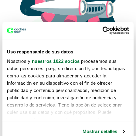
Uso responsable de sus datos
Nosotros y
nuestros 1022 socios
procesamos sus
datos personales, p.ej., su dirección IP, con tecnologías
como las cookies para almacenar y acceder la
Lo sentimos, no sabemos como
información en su dispositivo con el fin de ofrecer
te hemos traido hasta aquí.
publicidad y contenido personalizados, medición de
publicidad y contenido, investigación de audiencia y
desarrollo de servicios. Tiene la opción de seleccionar
Pero puedes encontrar el coche que estás
quién usa sus datos y con qué propósitos. Puede
buscando en alguno de estos enlaces:
cambiar o retirar su consentimiento en cualquier
momento desde la Declaración de cookies o clicando en
Coches nuevos
Mostrar detalles
el Menú de consentimiento.