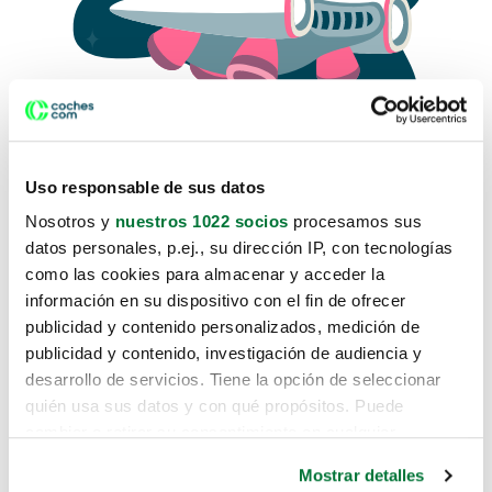
Uso responsable de sus datos
Nosotros y
nuestros 1022 socios
procesamos sus
datos personales, p.ej., su dirección IP, con tecnologías
como las cookies para almacenar y acceder la
Lo sentimos, no sabemos como
información en su dispositivo con el fin de ofrecer
te hemos traido hasta aquí.
publicidad y contenido personalizados, medición de
publicidad y contenido, investigación de audiencia y
desarrollo de servicios. Tiene la opción de seleccionar
Pero puedes encontrar el coche que estás
quién usa sus datos y con qué propósitos. Puede
buscando en alguno de estos enlaces:
cambiar o retirar su consentimiento en cualquier
momento desde la Declaración de cookies o clicando en
Coches nuevos
Mostrar detalles
el Menú de consentimiento.