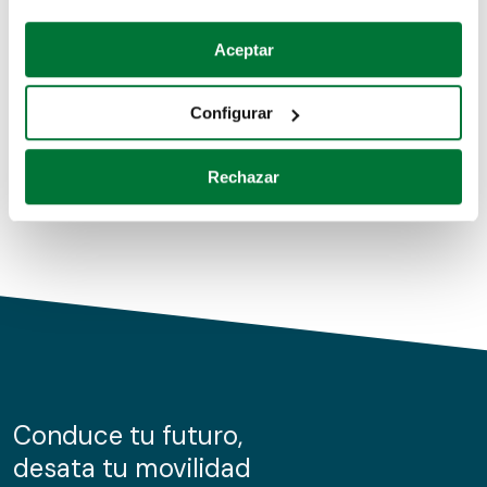
Coches de segunda mano
Si lo permite, también quisiéramos:
Aceptar
Recopilar información sobre su ubicación geográfica
Coches de km0
que puede tener una precisión de varios metros
Configurar
Coches de renting
Identificar su dispositivo analizándolo activamente
para buscar características específicas (huellas
Rechazar
digitales)
Obtenga más información sobre cómo se procesan sus
datos personales y establezca sus preferencias en la
sección de datos
. Puede cambiar o retirar su
consentimiento en cualquier momento en la Declaración
de cookies.
Las cookies de este sitio web se usan para personalizar
el contenido y los anuncios, ofrecer funciones de redes
sociales y analizar el tráfico. Además, compartimos
Conduce tu futuro,
información sobre el uso que haga del sitio web con
desata tu movilidad
nuestros partners de redes sociales, publicidad y análisis