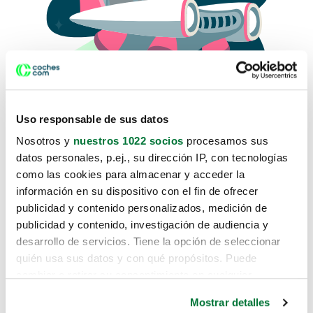
Uso responsable de sus datos
Nosotros y
nuestros 1022 socios
procesamos sus
datos personales, p.ej., su dirección IP, con tecnologías
como las cookies para almacenar y acceder la
Lo sentimos, no sabemos como
información en su dispositivo con el fin de ofrecer
te hemos traido hasta aquí.
publicidad y contenido personalizados, medición de
publicidad y contenido, investigación de audiencia y
desarrollo de servicios. Tiene la opción de seleccionar
Pero puedes encontrar el coche que estás
quién usa sus datos y con qué propósitos. Puede
buscando en alguno de estos enlaces:
cambiar o retirar su consentimiento en cualquier
momento desde la Declaración de cookies o clicando en
Coches nuevos
Mostrar detalles
el Menú de consentimiento.