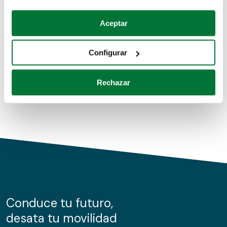
Coches de segunda mano
Si lo permite, también quisiéramos:
Aceptar
Recopilar información sobre su ubicación geográfica
Coches de km0
que puede tener una precisión de varios metros
Configurar
Coches de renting
Identificar su dispositivo analizándolo activamente
para buscar características específicas (huellas
Rechazar
digitales)
Obtenga más información sobre cómo se procesan sus
datos personales y establezca sus preferencias en la
sección de datos
. Puede cambiar o retirar su
consentimiento en cualquier momento en la Declaración
de cookies.
Las cookies de este sitio web se usan para personalizar
el contenido y los anuncios, ofrecer funciones de redes
sociales y analizar el tráfico. Además, compartimos
Conduce tu futuro,
información sobre el uso que haga del sitio web con
desata tu movilidad
nuestros partners de redes sociales, publicidad y análisis