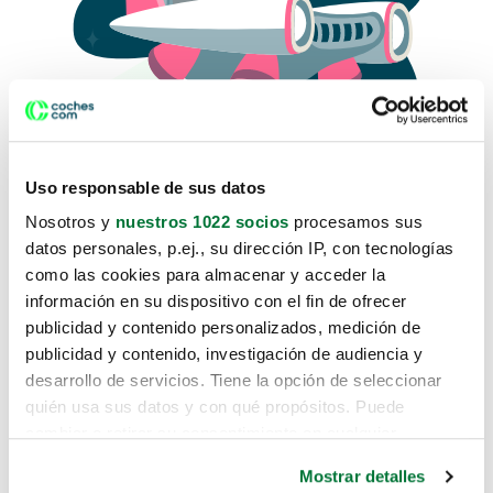
Uso responsable de sus datos
Nosotros y
nuestros 1022 socios
procesamos sus
datos personales, p.ej., su dirección IP, con tecnologías
como las cookies para almacenar y acceder la
Lo sentimos, no sabemos como
información en su dispositivo con el fin de ofrecer
te hemos traido hasta aquí.
publicidad y contenido personalizados, medición de
publicidad y contenido, investigación de audiencia y
desarrollo de servicios. Tiene la opción de seleccionar
Pero puedes encontrar el coche que estás
quién usa sus datos y con qué propósitos. Puede
buscando en alguno de estos enlaces:
cambiar o retirar su consentimiento en cualquier
momento desde la Declaración de cookies o clicando en
Coches nuevos
Mostrar detalles
el Menú de consentimiento.