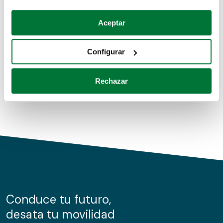
Coches de segunda mano
Si lo permite, también quisiéramos:
Aceptar
Recopilar información sobre su ubicación geográfica
Coches de km0
que puede tener una precisión de varios metros
Configurar
Coches de renting
Identificar su dispositivo analizándolo activamente
para buscar características específicas (huellas
Rechazar
digitales)
Obtenga más información sobre cómo se procesan sus
datos personales y establezca sus preferencias en la
sección de datos
. Puede cambiar o retirar su
consentimiento en cualquier momento en la Declaración
de cookies.
Las cookies de este sitio web se usan para personalizar
el contenido y los anuncios, ofrecer funciones de redes
sociales y analizar el tráfico. Además, compartimos
Conduce tu futuro,
información sobre el uso que haga del sitio web con
desata tu movilidad
nuestros partners de redes sociales, publicidad y análisis