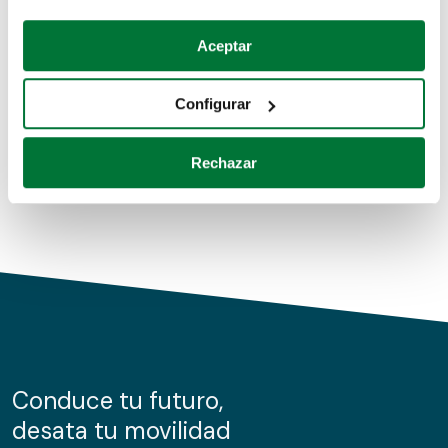
Coches de segunda mano
Si lo permite, también quisiéramos:
Aceptar
Recopilar información sobre su ubicación geográfica
Coches de km0
que puede tener una precisión de varios metros
Configurar
Coches de renting
Identificar su dispositivo analizándolo activamente
para buscar características específicas (huellas
Rechazar
digitales)
Obtenga más información sobre cómo se procesan sus
datos personales y establezca sus preferencias en la
sección de datos
. Puede cambiar o retirar su
consentimiento en cualquier momento en la Declaración
de cookies.
Las cookies de este sitio web se usan para personalizar
el contenido y los anuncios, ofrecer funciones de redes
sociales y analizar el tráfico. Además, compartimos
Conduce tu futuro,
información sobre el uso que haga del sitio web con
desata tu movilidad
nuestros partners de redes sociales, publicidad y análisis