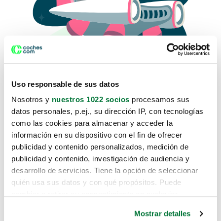
Uso responsable de sus datos
Nosotros y
nuestros 1022 socios
procesamos sus
datos personales, p.ej., su dirección IP, con tecnologías
como las cookies para almacenar y acceder la
Lo sentimos, no sabemos como
información en su dispositivo con el fin de ofrecer
te hemos traido hasta aquí.
publicidad y contenido personalizados, medición de
publicidad y contenido, investigación de audiencia y
desarrollo de servicios. Tiene la opción de seleccionar
Pero puedes encontrar el coche que estás
quién usa sus datos y con qué propósitos. Puede
buscando en alguno de estos enlaces:
cambiar o retirar su consentimiento en cualquier
momento desde la Declaración de cookies o clicando en
Coches nuevos
Mostrar detalles
el Menú de consentimiento.