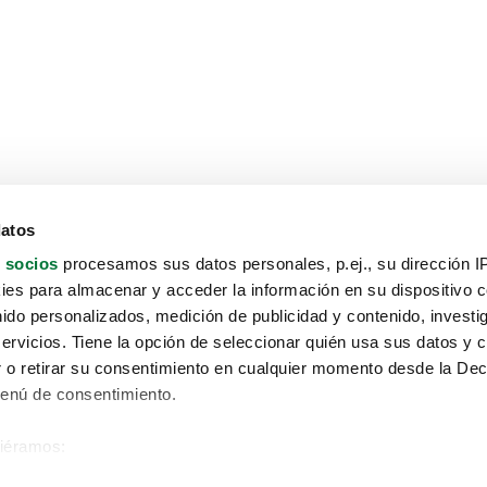
datos
 socios
procesamos sus datos personales, p.ej., su dirección I
es para almacenar y acceder la información en su dispositivo co
nido personalizados, medición de publicidad y contenido, investi
servicios. Tiene la opción de seleccionar quién usa sus datos y 
 o retirar su consentimiento en cualquier momento desde la Dec
Menú de consentimiento.
siéramos:
Aviso protección de datos
 sobre su ubicación geográfica que puede tener una precisión de