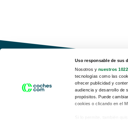
Uso responsable de sus 
Nosotros y
nuestros 1022
tecnologías como las cooki
Conduce tu futuro,
ofrecer publicidad y conte
desata tu movilidad
audiencia y desarrollo de 
propósitos. Puede cambiar
cookies o clicando en el 
Si lo permite, también qui
Acerca de nosotros
Aviso legal
Recopilar información