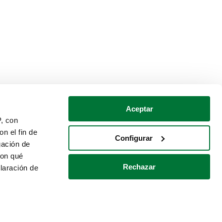
Aceptar
P, con
n el fin de
Configurar
gación de
con qué
Rechazar
laración de
Política de cookies
Contacto
 varios metros