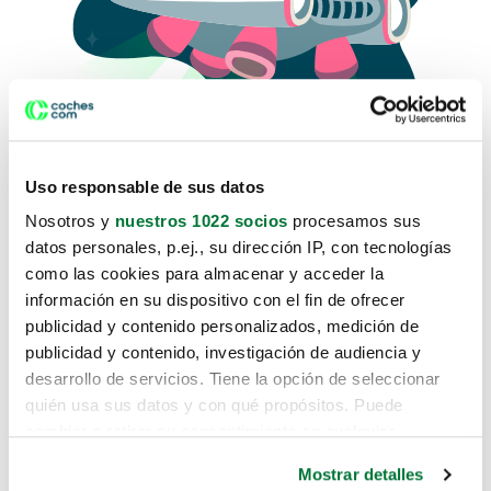
Uso responsable de sus datos
Nosotros y
nuestros 1022 socios
procesamos sus
datos personales, p.ej., su dirección IP, con tecnologías
como las cookies para almacenar y acceder la
Lo sentimos, no sabemos como
información en su dispositivo con el fin de ofrecer
te hemos traido hasta aquí.
publicidad y contenido personalizados, medición de
publicidad y contenido, investigación de audiencia y
desarrollo de servicios. Tiene la opción de seleccionar
Pero puedes encontrar el coche que estás
quién usa sus datos y con qué propósitos. Puede
buscando en alguno de estos enlaces:
cambiar o retirar su consentimiento en cualquier
momento desde la Declaración de cookies o clicando en
Coches nuevos
Mostrar detalles
el Menú de consentimiento.