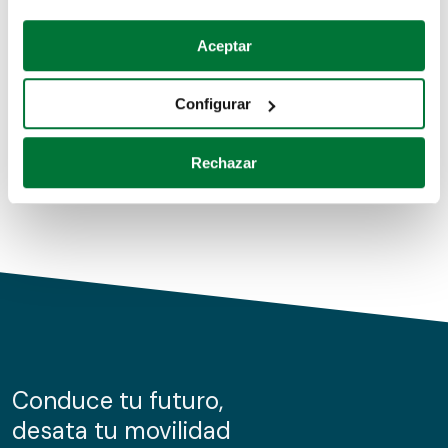
Coches de segunda mano
Si lo permite, también quisiéramos:
Aceptar
Recopilar información sobre su ubicación geográfica
Coches de km0
que puede tener una precisión de varios metros
Configurar
Coches de renting
Identificar su dispositivo analizándolo activamente
para buscar características específicas (huellas
Rechazar
digitales)
Obtenga más información sobre cómo se procesan sus
datos personales y establezca sus preferencias en la
sección de datos
. Puede cambiar o retirar su
consentimiento en cualquier momento en la Declaración
de cookies.
Las cookies de este sitio web se usan para personalizar
el contenido y los anuncios, ofrecer funciones de redes
sociales y analizar el tráfico. Además, compartimos
Conduce tu futuro,
información sobre el uso que haga del sitio web con
desata tu movilidad
nuestros partners de redes sociales, publicidad y análisis